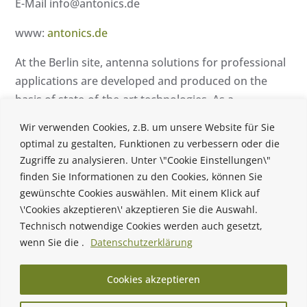
E-Mail info@antonics.de
www:
antonics.de
At the Berlin site, antenna solutions for professional
applications are developed and produced on the
basis of state-of-the-art technologies. As a
manufacturer of railroad antennas or railroad radio
Wir verwenden Cookies, z.B. um unsere Website für Sie
antennas of the brand OmPlecs and DiPlecs,
optimal zu gestalten, Funktionen zu verbessern oder die
ANTONICS is mainly active as a railroad equipment
Zugriffe zu analysieren. Unter \"Cookie Einstellungen\"
supplier. All railroad antennas of ANTONICS are
finden Sie Informationen zu den Cookies, können Sie
certified according to the railroad standards EN
gewünschte Cookies auswählen. Mit einem Klick auf
\'Cookies akzeptieren\' akzeptieren Sie die Auswahl.
50155 and others.
Technisch notwendige Cookies werden auch gesetzt,
wenn Sie die .
Datenschutzerklärung
Cookies akzeptieren