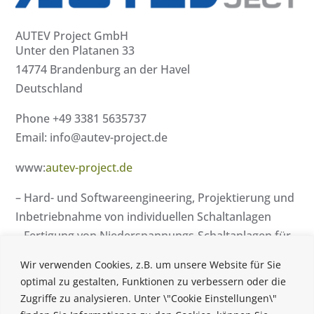
AUTEV Project GmbH
Unter den Platanen 33
14774 Brandenburg an der Havel
Deutschland
Phone +49 3381 5635737
Email: info@autev-project.de
www:
autev-project.de
– Hard- und Softwareengineering, Projektierung und
Inbetriebnahme von individuellen Schaltanlagen
– Fertigung von Niederspannungs-Schaltanlagen für
die Branchen Maschinen- und Anlagenbau,
Wir verwenden Cookies, z.B. um unsere Website für Sie
Bahntechnik, Gebäude- und Energietechnik nach den
optimal zu gestalten, Funktionen zu verbessern oder die
jeweils gültigen Normen
Zugriffe zu analysieren. Unter \"Cookie Einstellungen\"
– SPS-Programmierung mit Siemens S5/S7 und TIA-