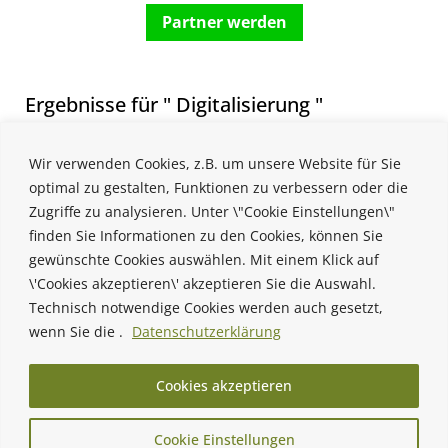
Partner werden
Ergebnisse für " Digitalisierung "
Die angefragte Seite konnte nicht gefunden werden.
Wir verwenden Cookies, z.B. um unsere Website für Sie
Verfeinern Sie Ihre Suche oder verwenden Sie die
optimal zu gestalten, Funktionen zu verbessern oder die
Zugriffe zu analysieren. Unter \"Cookie Einstellungen\"
Navigation oben, um den Beitrag zu finden.
Keine Ergebnisse gefunden
finden Sie Informationen zu den Cookies, können Sie
gewünschte Cookies auswählen. Mit einem Klick auf
\'Cookies akzeptieren\' akzeptieren Sie die Auswahl.
Technisch notwendige Cookies werden auch gesetzt,
wenn Sie die .
Datenschutzerklärung
Cookies akzeptieren
Cookie Einstellungen